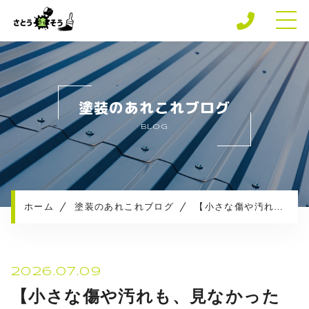
ホーム
専門店の強み
塗装のあれこれブログ
さとう塗そうの安心保障
BLOG
施工メニュー
施工実績
施工の流れ
お知らせ
ホーム
塗装のあれこれブログ
【小さな傷や汚れも、見なかったことにはしません😊】現地で色を合わせる補修塗装をご紹介！
塗装のあれこれブログ
プライバシーポリシー
2026.07.09
【小さな傷や汚れも、見なかった