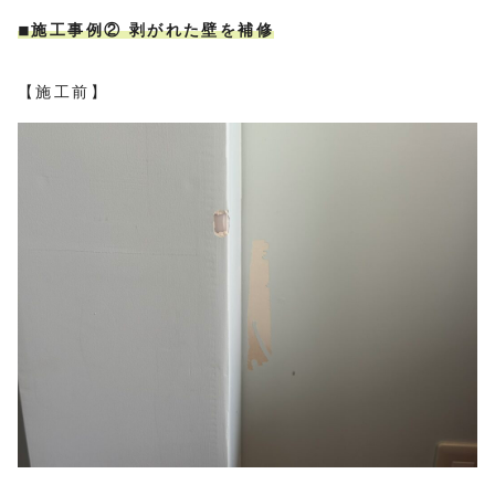
◾︎施工事例② 剥がれた壁を補修
【施工前】