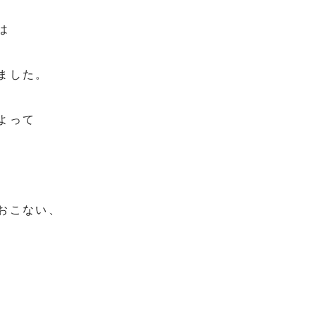
は
ました。
よって
おこない、