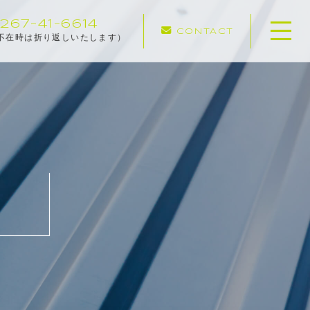
267-41-6614
CONTACT
不在時は折り返しいたします）
ホーム
専門店の強み
さとう塗そうの安心保障
施工メニュー
施工実績
施工の流れ
お知らせ
塗装のあれこれブログ