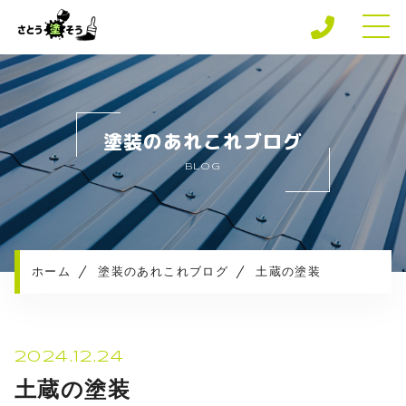
ホーム
専門店の強み
塗装のあれこれブログ
さとう塗そうの安心保障
BLOG
施工メニュー
施工実績
施工の流れ
お知らせ
ホーム
塗装のあれこれブログ
土蔵の塗装
塗装のあれこれブログ
プライバシーポリシー
2024.12.24
土蔵の塗装