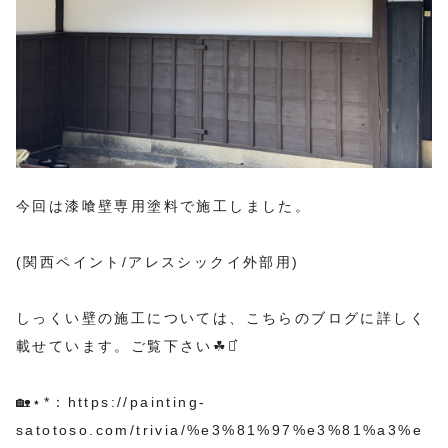
今回は漆喰壁専用塗料で施工しました。
(関西ペイント/アレスシックイ外部用)
しっくい壁の施工については、こちらのブログに詳しく
載せています。ご覧下さい☘︎︎⋆͛
🏡⋆*：
https://painting-
satotoso.com/trivia/%e3%81%97%e3%81%a3%e