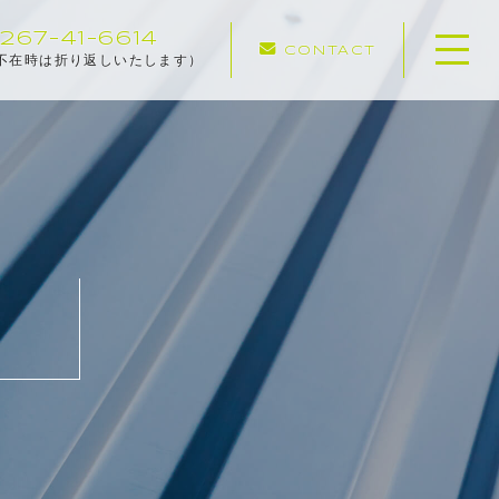
267-41-6614
CONTACT
不在時は折り返しいたします）
ホーム
専門店の強み
さとう塗そうの安心保障
施工メニュー
施工実績
施工の流れ
お知らせ
塗装のあれこれブログ