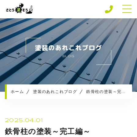
ホーム
専門店の強み
塗装のあれこれブログ
さとう塗そうの安心保障
BLOG
施工メニュー
施工実績
施工の流れ
お知らせ
ホーム
塗装のあれこれブログ
鉄骨柱の塗装～完工編～
塗装のあれこれブログ
プライバシーポリシー
2025.04.01
鉄骨柱の塗装～完工編～