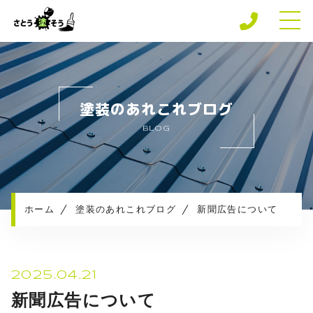
ホーム
専門店の強み
塗装のあれこれブログ
さとう塗そうの安心保障
BLOG
施工メニュー
施工実績
施工の流れ
お知らせ
ホーム
塗装のあれこれブログ
新聞広告について
塗装のあれこれブログ
プライバシーポリシー
2025.04.21
新聞広告について