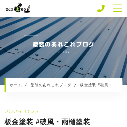
ホーム
専門店の強み
塗装のあれこれブログ
さとう塗そうの安心保障
BLOG
施工メニュー
施工実績
施工の流れ
お知らせ
ホーム
塗装のあれこれブログ
板金塗装 #破風・雨樋塗装
塗装のあれこれブログ
プライバシーポリシー
2025.10.23
板金塗装 #破風・雨樋塗装