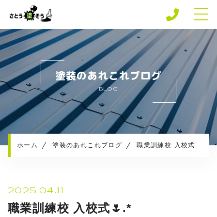
ホーム
専門店の強み
塗装のあれこれブログ
さとう塗そうの安心保障
BLOG
施工メニュー
施工実績
施工の流れ
お知らせ
ホーム
塗装のあれこれブログ
職業訓練校 入校式🌷.*
塗装のあれこれブログ
プライバシーポリシー
2025.04.11
職業訓練校 入校式🌷.*