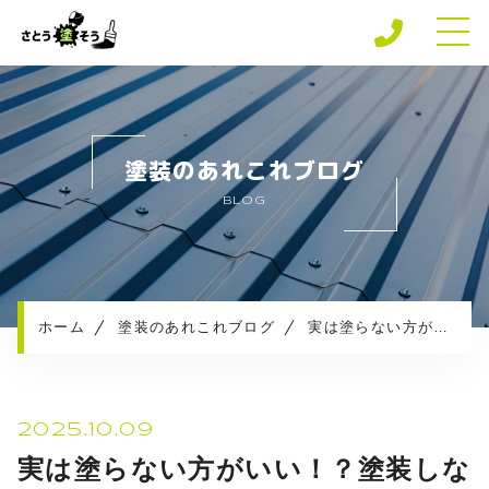
ホーム
専門店の強み
塗装のあれこれブログ
さとう塗そうの安心保障
BLOG
施工メニュー
施工実績
施工の流れ
お知らせ
ホーム
塗装のあれこれブログ
実は塗らない方がいい！？塗装しない素材とは
塗装のあれこれブログ
プライバシーポリシー
2025.10.09
実は塗らない方がいい！？塗装しな